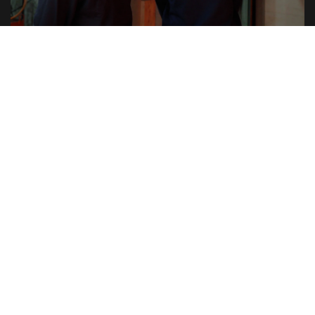
WIJ STAAN IN DE STARTBLOKKEN, JULLIE
OOK?
Graag vragen we jullie om uiterlijk
10 maart
het
materiaal te bekijken en feedback te geven.
Mochten jullie vragen hebben, laat het gerust weten!
Hoe geef ik feedback op de video's?
Geef
hier
feedback op de video's.
Hoe geef ik feedback op de GIF's, afbeeldingen en
landingspagina?