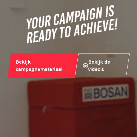
YOUR CAMPAIGN IS
READY TO ACHIEVE!
Bekijk
Bekijk de
campagnemateriaal
video's