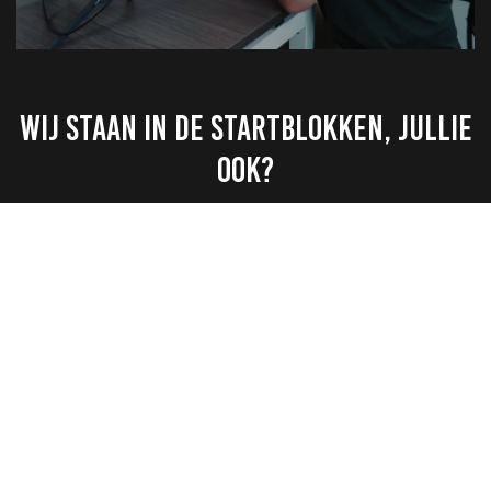
WIJ STAAN IN DE STARTBLOKKEN, JULLIE
OOK?
Graag vragen we jullie om uiterlijk
13 juli
het materiaal te
bekijken en feedback te geven.
Mochten jullie vragen hebben, laat het gerust weten!
Hoe geef ik feedback op de video's?
Geef
hier
feedback op de video's.
Hoe geef ik feedback op de GIF's, afbeeldingen en
landingspagina?