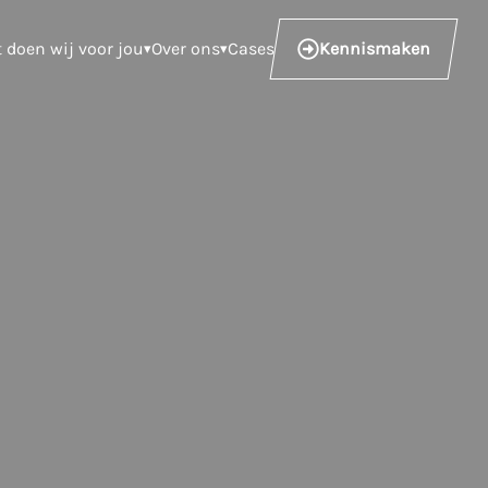
t doen wij voor jou
Over ons
Cases
Kennismaken
▾
▾