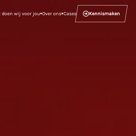
t doen wij voor jou
Over ons
Cases
Kennismaken
▾
▾