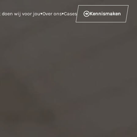
t doen wij voor jou
Over ons
Cases
Kennismaken
▾
▾