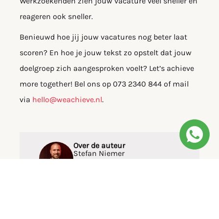
Werkzoekenden zien jouw vacature veel sneller en
reageren ook sneller.
Benieuwd hoe jij jouw vacatures nog beter laat
scoren? En hoe je jouw tekst zo opstelt dat jouw
doelgroep zich aangesproken voelt? Let’s achieve
more together! Bel ons op 073 2340 844 of mail
via
hello@weachieve.nl
.
Over de auteur
Stefan Niemer
06 30936647
stefan@weachieve.nl
Recruitment kan en moet anders.
Goede kandidaten zijn niet per se