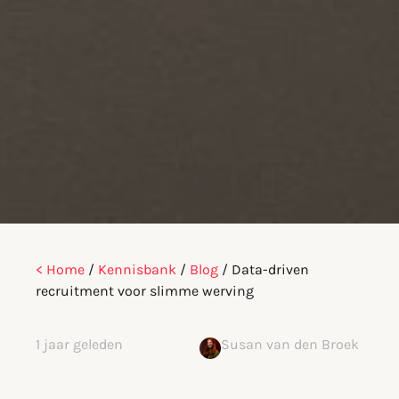
< Home
/
Kennisbank
/
Blog
/
Data-driven
recruitment voor slimme werving
1 jaar geleden
Susan van den Broek