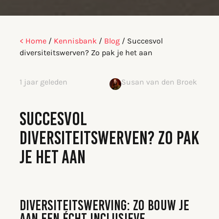
< Home
/
Kennisbank
/
Blog
/
Succesvol
diversiteitswerven? Zo pak je het aan
1 jaar geleden
Susan van den Broek
SUCCESVOL
DIVERSITEITSWERVEN? ZO PAK
JE HET AAN
DIVERSITEITSWERVING: ZO BOUW JE
AAN EEN ÉCHT INCLUSIEVE