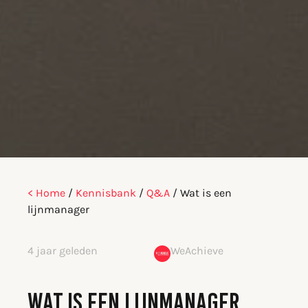
< Home
/
Kennisbank
/
Q&A
/
Wat is een
lijnmanager
4 jaar geleden
WeAchieve
WAT IS EEN LIJNMANAGER