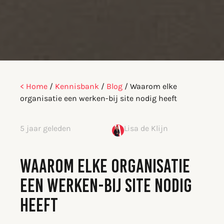
< Home
/
Kennisbank
/
Blog
/
Waarom elke
organisatie een werken-bij site nodig heeft
5 jaar geleden
Lisa de Klijn
WAAROM ELKE ORGANISATIE
EEN WERKEN-BIJ SITE NODIG
HEEFT